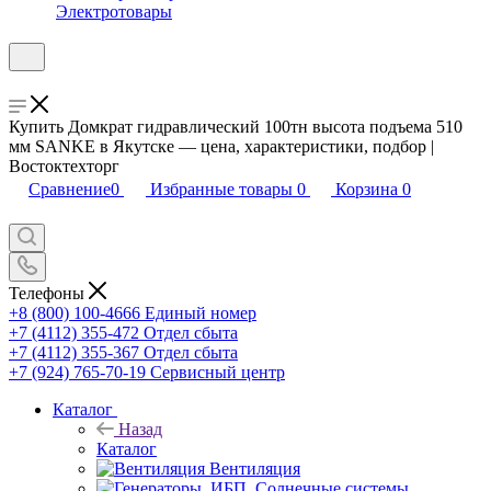
Электротовары
Купить Домкрат гидравлический 100тн высота подъема 510
мм SANKE в Якутске — цена, характеристики, подбор |
Востоктехторг
Сравнение
0
Избранные товары
0
Корзина
0
Телефоны
+8 (800) 100-4666
Единый номер
+7 (4112) 355-472
Отдел сбыта
+7 (4112) 355-367
Отдел сбыта
+7 (924) 765-70-19
Сервисный центр
Каталог
Назад
Каталог
Вентиляция