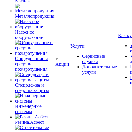
Крепёж
Металлопродукция
Насосное
Как ку
оборудование
Услуги
Сервисные
Оборудование и
службы
средства
Акции
Дополнительные
пожаротушения
услуги
Спецодежда и
средства защиты
Инженерные
системы
Резина.Асбест