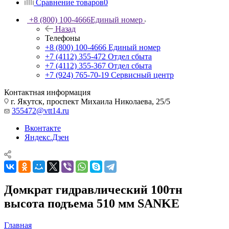
Сравнение товаров
0
+8 (800) 100-4666
Единый номер
Назад
Телефоны
+8 (800) 100-4666
Единый номер
+7 (4112) 355-472
Отдел сбыта
+7 (4112) 355-367
Отдел сбыта
+7 (924) 765-70-19
Сервисный центр
Контактная информация
г. Якутск, проспект Михаила Николаева, 25/5
355472@vtt14.ru
Вконтакте
Яндекс.Дзен
Домкрат гидравлический 100тн
высота подъема 510 мм SANKE
Главная