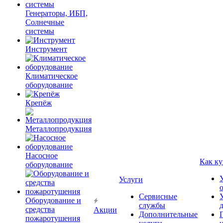
Генераторы, ИБП,
Солнечные
системы
Инструмент
Климатическое
оборудование
Крепёж
Металлопродукция
Насосное
Как ку
оборудование
Услуги
Сервисные
Оборудование и
службы
средства
Акции
Дополнительные
пожаротушения