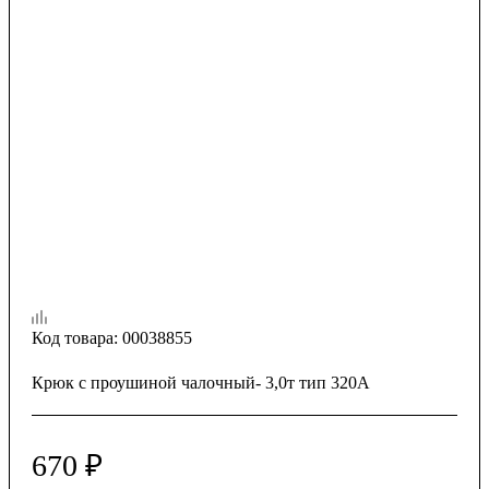
Код товара:
00038855
Крюк с проушиной чалочный- 3,0т тип 320А
670
₽