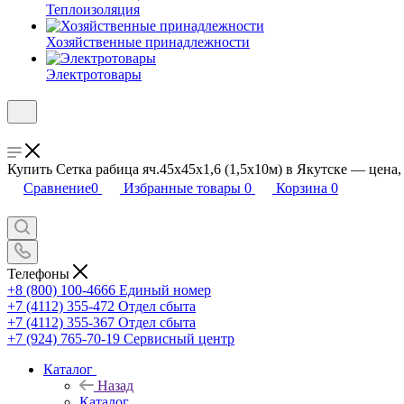
Теплоизоляция
Хозяйственные принадлежности
Электротовары
Купить Сетка рабица яч.45х45х1,6 (1,5х10м) в Якутске — цена,
Сравнение
0
Избранные товары
0
Корзина
0
Телефоны
+8 (800) 100-4666
Единый номер
+7 (4112) 355-472
Отдел сбыта
+7 (4112) 355-367
Отдел сбыта
+7 (924) 765-70-19
Сервисный центр
Каталог
Назад
Каталог