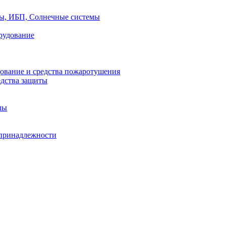
ры, ИБП, Солнечные системы
рудование
ование и средства пожаротушения
едства защиты
лы
принадлежности