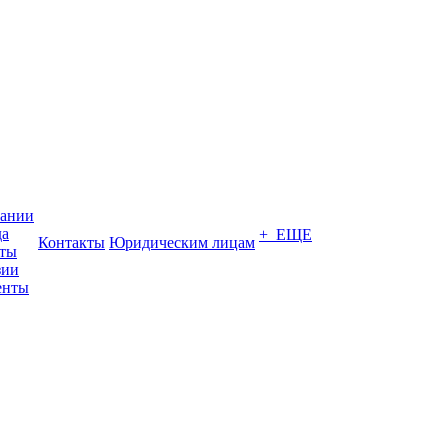
пании
да
+ ЕЩЕ
Контакты
Юридическим лицам
кты
зии
енты