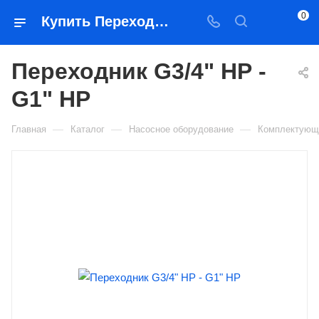
0
Купить Переходник G3/4" НР - G1" НР в Якутске — цена, характеристики, подбор | Востоктехторг
Переходник G3/4" НР -
G1" НР
—
—
—
Главная
Каталог
Насосное оборудование
Комплектующ