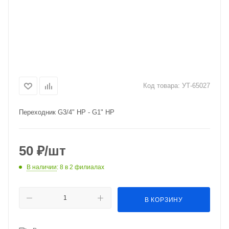
Код товара:
УТ-65027
Переходник G3/4" НР - G1" НР
50
₽
/шт
В наличии
: 8
в 2 филиалах
В КОРЗИНУ