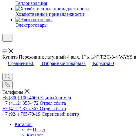
Теплоизоляция
Хозяйственные принадлежности
Электротовары
Купить Переходник латунный 4 вых. 1" х 1/4" TBC-3-4 WAYS в
Сравнение
0
Избранные товары
0
Корзина
0
Телефоны
+8 (800) 100-4666
Единый номер
+7 (4112) 355-472
Отдел сбыта
+7 (4112) 355-367
Отдел сбыта
+7 (924) 765-70-19
Сервисный центр
Каталог
Назад
Каталог