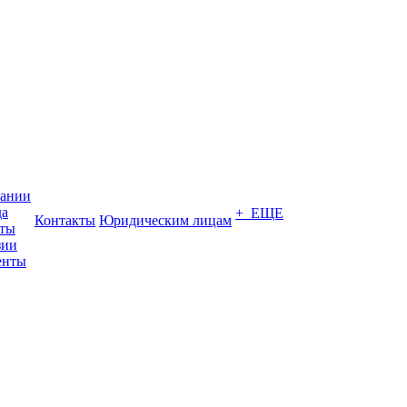
пании
да
+ ЕЩЕ
Контакты
Юридическим лицам
кты
зии
енты