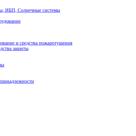
ры, ИБП, Солнечные системы
рудование
ование и средства пожаротушения
едства защиты
лы
принадлежности