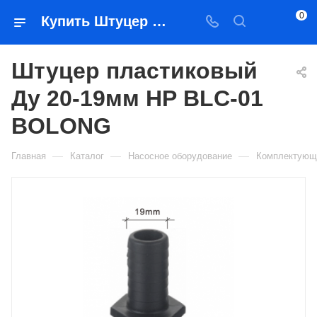
0
Купить Штуцер пластиковый Ду 20-19мм НР BLC-01 BOLONG в Якутске — цена, характеристики, подбор | Востоктехторг
Штуцер пластиковый
Ду 20-19мм НР BLC-01
BOLONG
—
—
—
Главная
Каталог
Насосное оборудование
Комплектующ