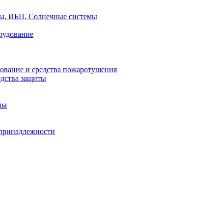
ры, ИБП, Солнечные системы
рудование
ование и средства пожаротушения
едства защиты
лы
принадлежности