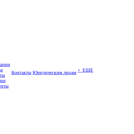
пании
да
+ ЕЩЕ
Контакты
Юридическим лицам
кты
зии
енты