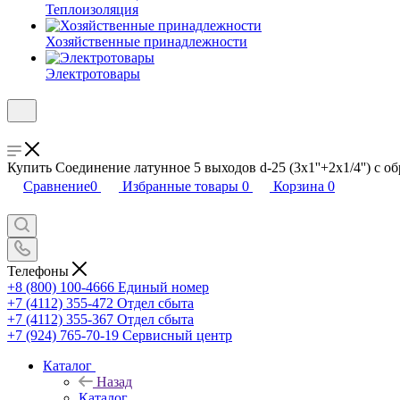
Теплоизоляция
Хозяйственные принадлежности
Электротовары
Купить Соединение латунное 5 выходов d-25 (3x1''+2x1/4'') с 
Сравнение
0
Избранные товары
0
Корзина
0
Телефоны
+8 (800) 100-4666
Единый номер
+7 (4112) 355-472
Отдел сбыта
+7 (4112) 355-367
Отдел сбыта
+7 (924) 765-70-19
Сервисный центр
Каталог
Назад
Каталог