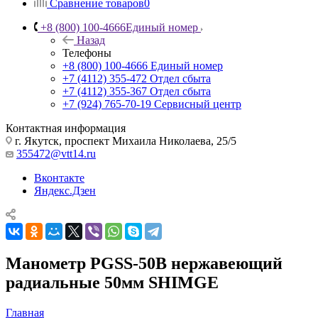
Сравнение товаров
0
+8 (800) 100-4666
Единый номер
Назад
Телефоны
+8 (800) 100-4666
Единый номер
+7 (4112) 355-472
Отдел сбыта
+7 (4112) 355-367
Отдел сбыта
+7 (924) 765-70-19
Сервисный центр
Контактная информация
г. Якутск, проспект Михаила Николаева, 25/5
355472@vtt14.ru
Вконтакте
Яндекс.Дзен
Манометр PGSS-50B нержавеющий
радиальные 50мм SHIMGE
Главная