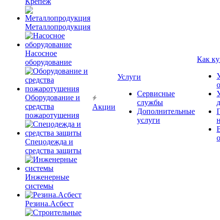
Крепёж
Металлопродукция
Насосное
Как ку
оборудование
Услуги
Сервисные
Оборудование и
службы
средства
Акции
Дополнительные
пожаротушения
услуги
Спецодежда и
средства защиты
Инженерные
системы
Резина.Асбест