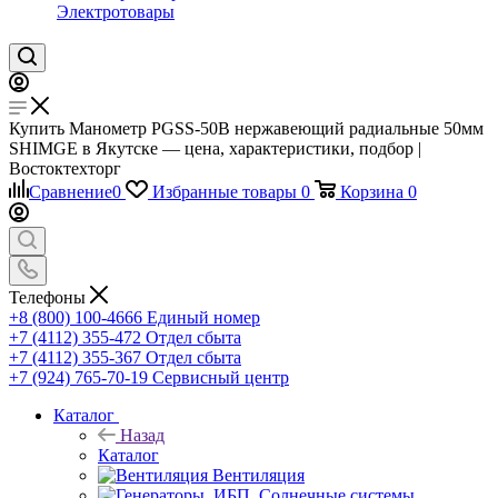
Электротовары
Купить Манометр PGSS-50B нержавеющий радиальные 50мм
SHIMGE в Якутске — цена, характеристики, подбор |
Востоктехторг
Сравнение
0
Избранные товары
0
Корзина
0
Телефоны
+8 (800) 100-4666
Единый номер
+7 (4112) 355-472
Отдел сбыта
+7 (4112) 355-367
Отдел сбыта
+7 (924) 765-70-19
Сервисный центр
Каталог
Назад
Каталог
Вентиляция