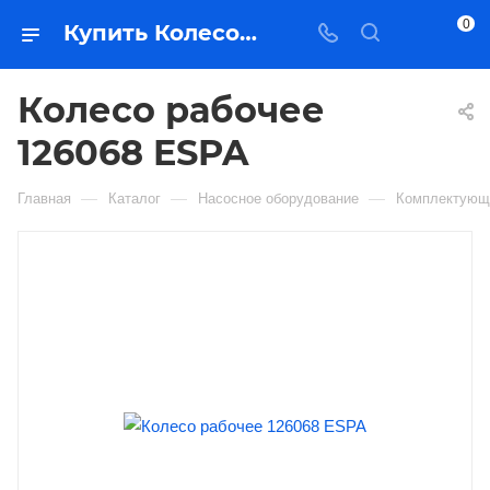
0
Купить Колесо рабочее 126068 ESPA в Якутске — цена, характеристики, подбор | Востоктехторг
Колесо рабочее
126068 ESPA
—
—
—
Главная
Каталог
Насосное оборудование
Комплектующ