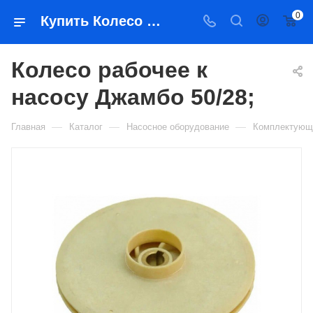
0
Купить Колесо рабочее к насосу Джамбо 50/28; в Якутске — цена, характеристики, подбор | Востоктехторг
Колесо рабочее к
насосу Джамбо 50/28;
—
—
—
Главная
Каталог
Насосное оборудование
Комплектующ