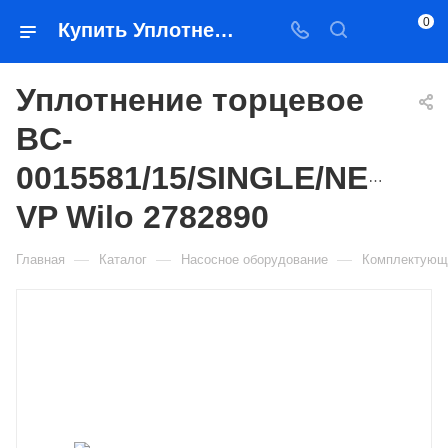
0
Купить Уплотнение торцевое BC-0015581/15/SINGLE/NEK VP Wilo 2782890 в Якутске — цена, характеристики, подбор | Востоктехторг
Уплотнение торцевое
BC-
0015581/15/SINGLE/NEK
VP Wilo 2782890
—
—
—
Главная
Каталог
Насосное оборудование
Комплектующ