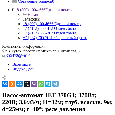
Сравнение товаров
0
+8 (800) 100-4666
Единый номер
Назад
Телефоны
+8 (800) 100-4666
Единый номер
+7 (4112) 355-472
Отдел сбыта
+7 (4112) 355-367
Отдел сбыта
+7 (924) 765-70-19
Сервисный центр
Контактная информация
г. Якутск, проспект Михаила Николаева, 25/5
355472@vtt14.ru
Вконтакте
Яндекс.Дзен
Насос-автомат JET 370G1; 370Вт;
220В; 3,6м3/ч; H=32м; глуб. всасыв. 9м;
d=25мм; t+40*: реле давления