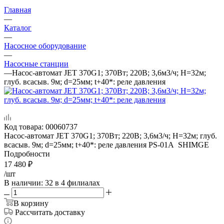
Главная
—
Каталог
—
Насосное оборудование
—
Насосные станции
—
Насос-автомат JET 370G1; 370Вт; 220В; 3,6м3/ч; H=32м;
глуб. всасыв. 9м; d=25мм; t+40*: реле давления
Код товара:
00060737
Насос-автомат JET 370G1; 370Вт; 220В; 3,6м3/ч; H=32м; глуб.
всасыв. 9м; d=25мм; t+40*: реле давления PS-01А SHIMGE
Подробности
17 480
₽
/шт
В наличии
: 32
в 4 филиалах
В корзину
Рассчитать доставку