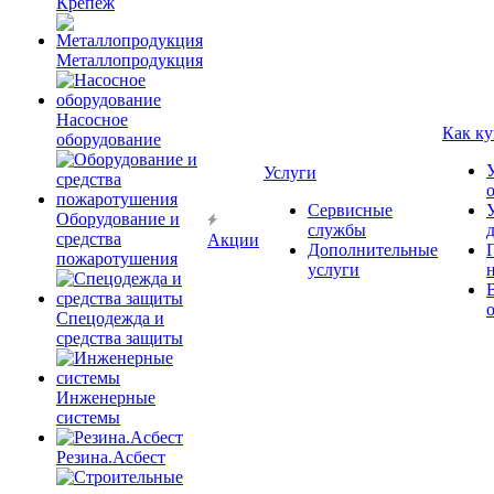
Крепёж
Металлопродукция
Насосное
Как ку
оборудование
Услуги
Сервисные
Оборудование и
службы
средства
Акции
Дополнительные
пожаротушения
услуги
Спецодежда и
средства защиты
Инженерные
системы
Резина.Асбест