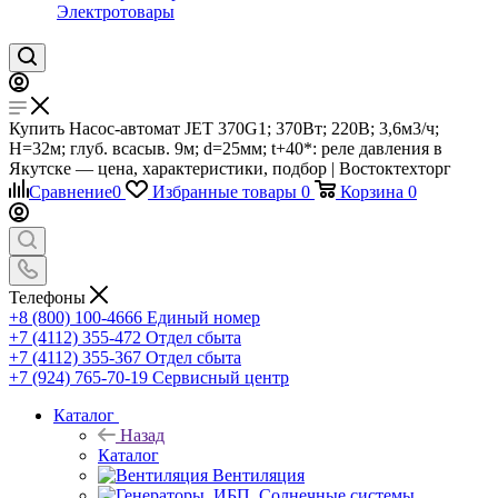
Электротовары
Купить Насос-автомат JET 370G1; 370Вт; 220В; 3,6м3/ч;
H=32м; глуб. всасыв. 9м; d=25мм; t+40*: реле давления в
Якутске — цена, характеристики, подбор | Востоктехторг
Сравнение
0
Избранные товары
0
Корзина
0
Телефоны
+8 (800) 100-4666
Единый номер
+7 (4112) 355-472
Отдел сбыта
+7 (4112) 355-367
Отдел сбыта
+7 (924) 765-70-19
Сервисный центр
Каталог
Назад
Каталог
Вентиляция