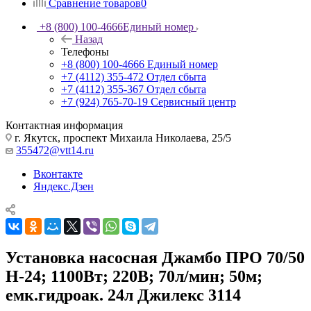
Сравнение товаров
0
+8 (800) 100-4666
Единый номер
Назад
Телефоны
+8 (800) 100-4666
Единый номер
+7 (4112) 355-472
Отдел сбыта
+7 (4112) 355-367
Отдел сбыта
+7 (924) 765-70-19
Сервисный центр
Контактная информация
г. Якутск, проспект Михаила Николаева, 25/5
355472@vtt14.ru
Вконтакте
Яндекс.Дзен
Установка насосная Джамбо ПРО 70/50
Н-24; 1100Вт; 220В; 70л/мин; 50м;
емк.гидроак. 24л Джилекс 3114