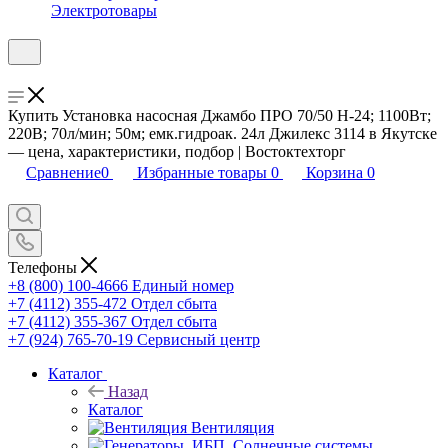
Электротовары
Купить Установка насосная Джамбо ПРО 70/50 Н-24; 1100Вт;
220В; 70л/мин; 50м; емк.гидроак. 24л Джилекс 3114 в Якутске
— цена, характеристики, подбор | Востоктехторг
Сравнение
0
Избранные товары
0
Корзина
0
Телефоны
+8 (800) 100-4666
Единый номер
+7 (4112) 355-472
Отдел сбыта
+7 (4112) 355-367
Отдел сбыта
+7 (924) 765-70-19
Сервисный центр
Каталог
Назад
Каталог
Вентиляция