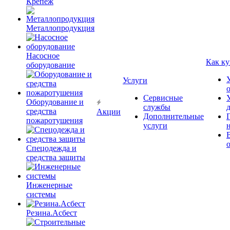
Крепёж
Металлопродукция
Насосное
Как ку
оборудование
Услуги
Сервисные
Оборудование и
службы
средства
Акции
Дополнительные
пожаротушения
услуги
Спецодежда и
средства защиты
Инженерные
системы
Резина.Асбест