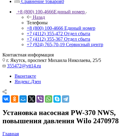
Сравнение товаров
0
+8 (800) 100-4666
Единый номер
Назад
Телефоны
+8 (800) 100-4666
Единый номер
+7 (4112) 355-472
Отдел сбыта
+7 (4112) 355-367
Отдел сбыта
+7 (924) 765-70-19
Сервисный центр
Контактная информация
г. Якутск, проспект Михаила Николаева, 25/5
355472@vtt14.ru
Вконтакте
Яндекс.Дзен
Установка насосная PW-370 NWS,
повышения давления Wilo 2470978
Главная