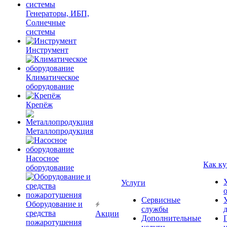
Генераторы, ИБП,
Солнечные
системы
Инструмент
Климатическое
оборудование
Крепёж
Металлопродукция
Насосное
Как ку
оборудование
Услуги
Сервисные
Оборудование и
службы
средства
Акции
Дополнительные
пожаротушения