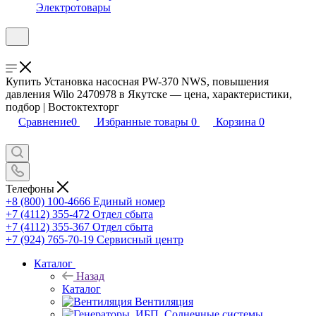
Электротовары
Купить Установка насосная PW-370 NWS, повышения
давления Wilo 2470978 в Якутске — цена, характеристики,
подбор | Востоктехторг
Сравнение
0
Избранные товары
0
Корзина
0
Телефоны
+8 (800) 100-4666
Единый номер
+7 (4112) 355-472
Отдел сбыта
+7 (4112) 355-367
Отдел сбыта
+7 (924) 765-70-19
Сервисный центр
Каталог
Назад
Каталог
Вентиляция