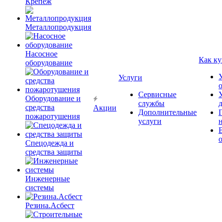
Крепёж
Металлопродукция
Насосное
Как ку
оборудование
Услуги
Сервисные
Оборудование и
службы
средства
Акции
Дополнительные
пожаротушения
услуги
Спецодежда и
средства защиты
Инженерные
системы
Резина.Асбест