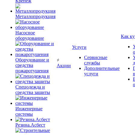
Крепёж
Металлопродукция
Насосное
Как ку
оборудование
Услуги
Сервисные
Оборудование и
службы
средства
Акции
Дополнительные
пожаротушения
услуги
Спецодежда и
средства защиты
Инженерные
системы
Резина.Асбест