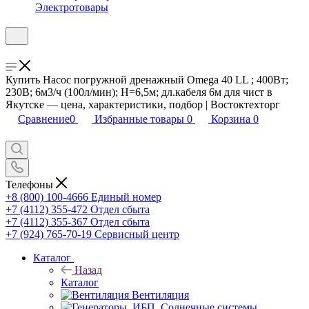
Электротовары
Купить Насос погружной дренажный Omega 40 LL ; 400Вт;
230В; 6м3/ч (100л/мин); Н=6,5м; дл.кабеля 6м для чист в
Якутске — цена, характеристики, подбор | Востоктехторг
Сравнение
0
Избранные товары
0
Корзина
0
Телефоны
+8 (800) 100-4666
Единый номер
+7 (4112) 355-472
Отдел сбыта
+7 (4112) 355-367
Отдел сбыта
+7 (924) 765-70-19
Сервисный центр
Каталог
Назад
Каталог
Вентиляция