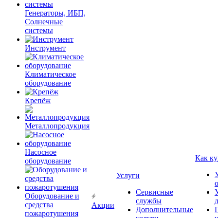
Генераторы, ИБП,
Солнечные
системы
Инструмент
Климатическое
оборудование
Крепёж
Металлопродукция
Насосное
Как ку
оборудование
Услуги
Сервисные
Оборудование и
службы
средства
Акции
Дополнительные
пожаротушения