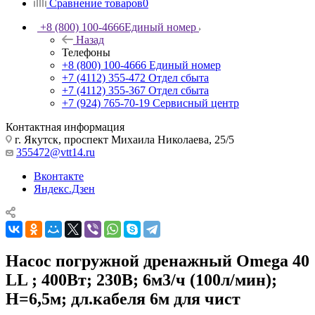
Сравнение товаров
0
+8 (800) 100-4666
Единый номер
Назад
Телефоны
+8 (800) 100-4666
Единый номер
+7 (4112) 355-472
Отдел сбыта
+7 (4112) 355-367
Отдел сбыта
+7 (924) 765-70-19
Сервисный центр
Контактная информация
г. Якутск, проспект Михаила Николаева, 25/5
355472@vtt14.ru
Вконтакте
Яндекс.Дзен
Насос погружной дренажный Omega 40
LL ; 400Вт; 230В; 6м3/ч (100л/мин);
Н=6,5м; дл.кабеля 6м для чист