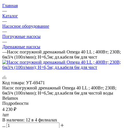
Главная
—
Каталог
—
Насосное оборудование
—
Погружные насосы
—
Дренажные насосы
—
Насос погружной дренажный Omega 40 LL ; 400Вт; 230В;
6м3/ч (100л/мин); Н=6,5м; дл.кабеля 6м для чист
Код товара:
УТ-69471
Насос погружной дренажный Omega 40 LL ; 400Вт; 230В;
6м3/ч (100л/мин); Н=6,5м; дл.кабеля 6м для чистой воды
Belamos
Подробности
4 230
₽
/шт
В наличии
: 12
в 4 филиалах