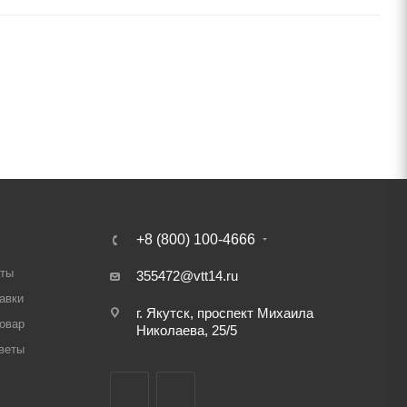
+8 (800) 100-4666
аты
355472@vtt14.ru
авки
г. Якутск, проспект Михаила
товар
Николаева, 25/5
веты