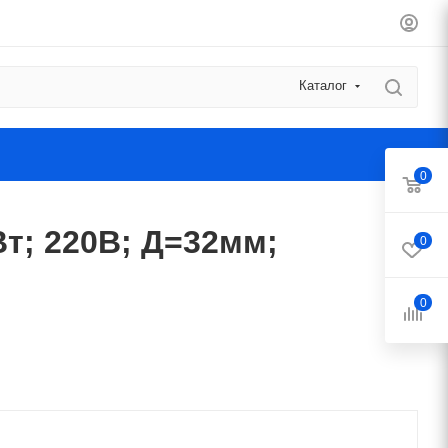
Каталог
0
Вт; 220В; Д=32мм;
0
0