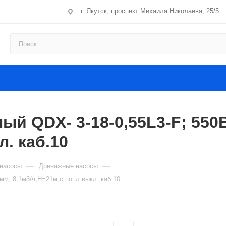
г. Якутск, проспект Михаила Николаева, 25/5
й QDX- 3-18-0,55L3-F; 550
л. каб.10
—
—
насосы
Дренажные насосы
мм; 8,1м3/ч;H=21м;с попл.выкл. каб.10