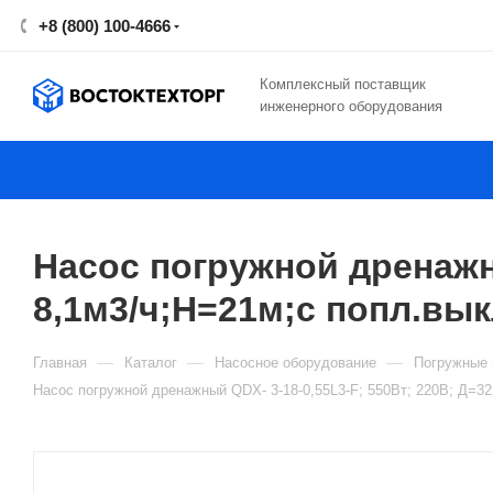
+8 (800) 100-4666
Комплексный поставщик
инженерного оборудования
Насос погружной дренажны
8,1м3/ч;H=21м;с попл.вык
—
—
—
Главная
Каталог
Насосное оборудование
Погружные 
Насос погружной дренажный QDX- 3-18-0,55L3-F; 550Вт; 220В; Д=32