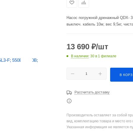
Насос погружной дренажный QDX- 3-1
выключ. кабель 10м; вес 9,5кг, чис
13 690
₽
/шт
В наличии
: 30
в 1 филиале
В КОР
Рассчитать доставку
Производитель оставляет за собой пр
вид, комплектацию товара и место его
Указанная информация не является п