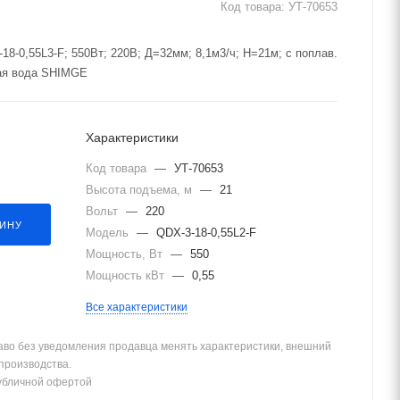
Код товара:
УТ-70653
8-0,55L3-F; 550Вт; 220В; Д=32мм; 8,1м3/ч; H=21м; с поплав.
тая вода SHIMGE
Характеристики
Код товара
—
УТ-70653
Высота подъема, м
—
21
Вольт
—
220
ЗИНУ
Модель
—
QDX-3-18-0,55L2-F
Мощность, Вт
—
550
Мощность кВт
—
0,55
Все характеристики
аво без уведомления продавца менять характеристики, внешний
 производства.
убличной офертой