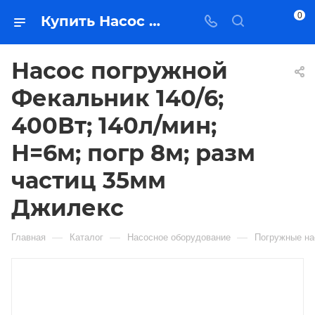
0
Купить Насос погружной Фекальник 140/6; 400Вт; 140л/мин; Н=6м; погр 8м; разм частиц 35мм Джилекс в Якутске — цена, характеристики, подбор | Востоктехторг
Насос погружной
Фекальник 140/6;
400Вт; 140л/мин;
Н=6м; погр 8м; разм
частиц 35мм
Джилекс
—
—
—
Главная
Каталог
Насосное оборудование
Погружные н