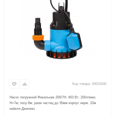
Код товара:
00022640
Насос погружной Фекальник 200/7Н; 450 Вт; 200л/мин;
Н=7м; погр 8м; разм частиц до 35мм корпус нерж. 10м
кабеля Джилекс