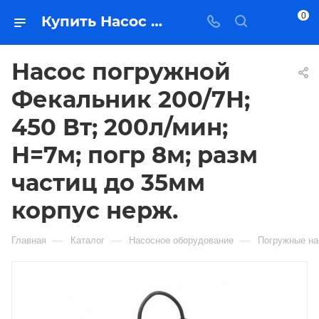
0
Купить Насос погружной Фекальник 200/7Н; 450 Вт; 200л/мин; Н=7м; погр 8м; разм частиц до 35мм корпус нерж. в Якутске — цена, характеристики, подбор | Востоктехторг
Насос погружной
Фекальник 200/7Н;
450 Вт; 200л/мин;
Н=7м; погр 8м; разм
частиц до 35мм
корпус нерж.
—
—
—
Главная
Каталог
Насосное оборудование
Погружные н