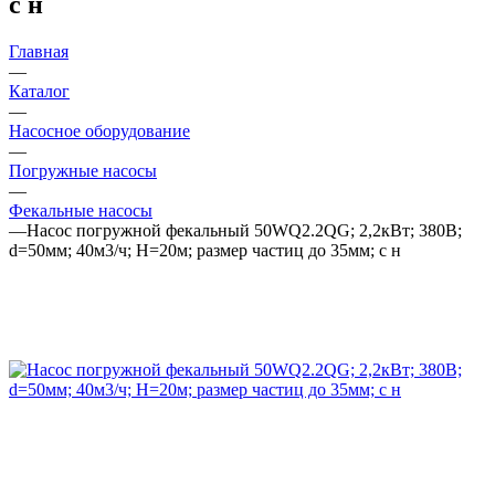
с н
Главная
—
Каталог
—
Насосное оборудование
—
Погружные насосы
—
Фекальные насосы
—
Насос погружной фекальный 50WQ2.2QG; 2,2кВт; 380В;
d=50мм; 40м3/ч; Н=20м; размер частиц до 35мм; с н