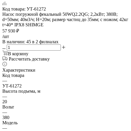
Код товара:
УТ-61272
Насос погружной фекальный 50WQ2.2QG; 2,2кВт; 380В;
d=50мм; 40м3/ч; Н=20м; размер частиц до 35мм; с ножом; 42кг
t=40* IPX8 SHIMGE
57 930
₽
/шт
В наличии
: 45
в 2 филиалах
В корзину
Рассчитать доставку
Характеристики
Код товара
—
УТ-61272
Высота подъема, м
—
20
Вольт
—
380
Модель
—