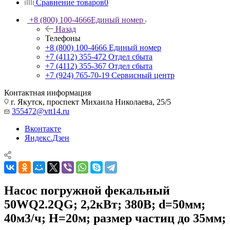
Сравнение товаров
0
+8 (800) 100-4666
Единый номер
Назад
Телефоны
+8 (800) 100-4666
Единый номер
+7 (4112) 355-472
Отдел сбыта
+7 (4112) 355-367
Отдел сбыта
+7 (924) 765-70-19
Сервисный центр
Контактная информация
г. Якутск, проспект Михаила Николаева, 25/5
355472@vtt14.ru
Вконтакте
Яндекс.Дзен
Насос погружной фекальный
50WQ2.2QG; 2,2кВт; 380В; d=50мм;
40м3/ч; Н=20м; размер частиц до 35мм;