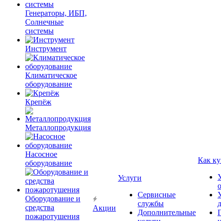
Генераторы, ИБП,
Солнечные
системы
Инструмент
Климатическое
оборудование
Крепёж
Металлопродукция
Насосное
Как ку
оборудование
Услуги
Сервисные
Оборудование и
службы
средства
Акции
Дополнительные
пожаротушения