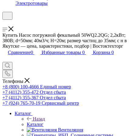
Электротовары
Купить Насос погружной фекальный 50WQ2.2QG; 2,2кВт;
380В; d=50мм; 40м3/ч; Н=20м; размер частиц до 35мм; с н в
Якутске — цена, характеристики, подбор | Востоктехторг
Сравнение
0
Избранные товары
0
Корзина
0
Телефоны
+8 (800) 100-4666
Единый номер
+7 (4112) 355-472
Отдел сбыта
+7 (4112) 355-367
Отдел сбыта
+7 (924) 765-70-19
Сервисный центр
Каталог
Назад
Каталог
Вентиляция