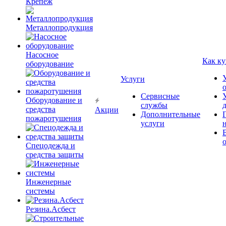
Крепёж
Металлопродукция
Насосное
Как ку
оборудование
Услуги
Сервисные
Оборудование и
службы
средства
Акции
Дополнительные
пожаротушения
услуги
Спецодежда и
средства защиты
Инженерные
системы
Резина.Асбест