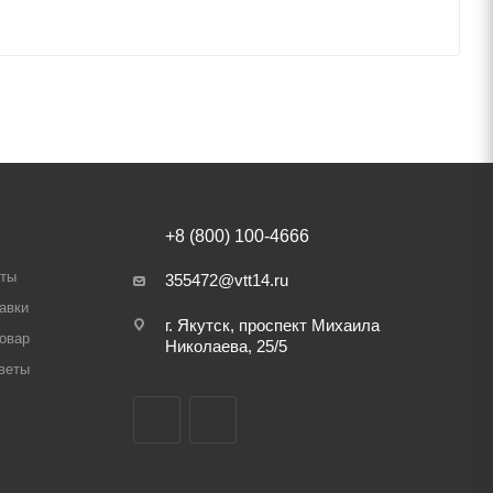
+8 (800) 100-4666
аты
355472@vtt14.ru
авки
г. Якутск, проспект Михаила
товар
Николаева, 25/5
веты