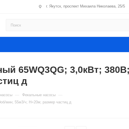
г. Якутск, проспект Михаила Николаева, 25/5
ый 65WQ3QG; 3,0кВт; 380В;
стиц д
—
—
насосы
Фекальные насосы
б/мин; 55м3/ч; Н=20м; размер частиц д