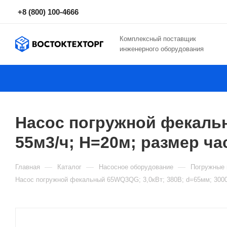
+8 (800) 100-4666
Комплексный поставщик
инженерного оборудования
Насос погружной фекальн
55м3/ч; Н=20м; размер ча
—
—
—
Главная
Каталог
Насосное оборудование
Погружные 
Насос погружной фекальный 65WQ3QG; 3,0кВт; 380В; d=65мм; 3000о