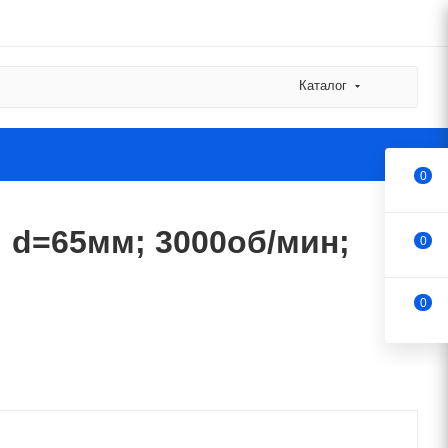
Каталог
0
 d=65мм; 3000об/мин;
0
0