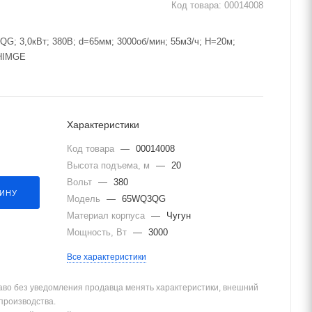
Код товара:
00014008
; 3,0кВт; 380В; d=65мм; 3000об/мин; 55м3/ч; Н=20м;
SHIMGE
Характеристики
Код товара
—
00014008
Высота подъема, м
—
20
Вольт
—
380
ЗИНУ
Модель
—
65WQ3QG
Материал корпуса
—
Чугун
Мощность, Вт
—
3000
Все характеристики
аво без уведомления продавца менять характеристики, внешний
 производства.