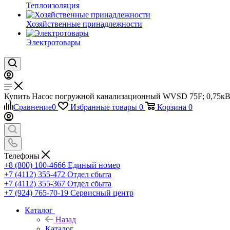
Теплоизоляция
Хозяйственные принадлежности
Электротовары
Купить Насос погружной канализационный WVSD 75F; 0,75кВт; 2
Сравнение
0
Избранные товары
0
Корзина
0
Телефоны
+8 (800) 100-4666
Единый номер
+7 (4112) 355-472
Отдел сбыта
+7 (4112) 355-367
Отдел сбыта
+7 (924) 765-70-19
Сервисный центр
Каталог
Назад
Каталог