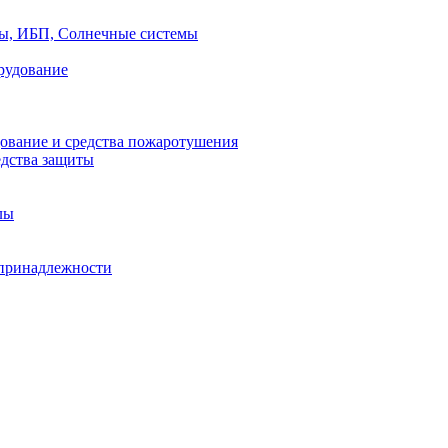
ры, ИБП, Солнечные системы
рудование
ование и средства пожаротушения
едства защиты
лы
принадлежности