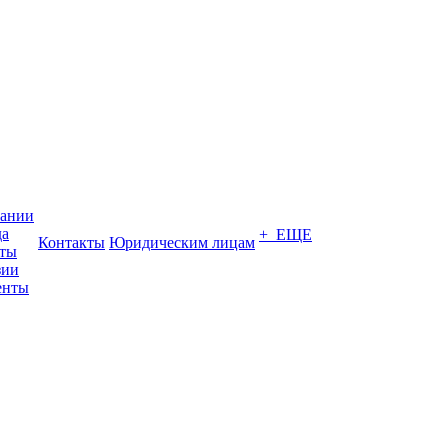
пании
да
+ ЕЩЕ
Контакты
Юридическим лицам
кты
зии
енты