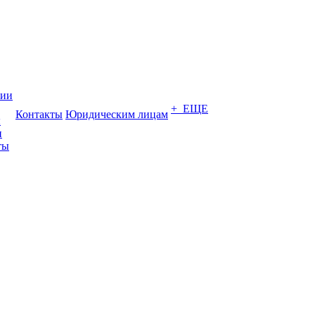
нии
+ ЕЩЕ
Контакты
Юридическим лицам
ы
и
ты