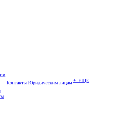
нии
+ ЕЩЕ
Контакты
Юридическим лицам
ы
и
ты