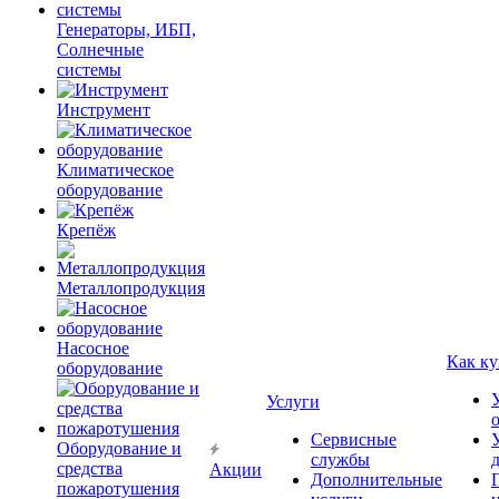
Генераторы, ИБП,
Солнечные
системы
Инструмент
Климатическое
оборудование
Крепёж
Металлопродукция
Насосное
Как ку
оборудование
Услуги
Сервисные
Оборудование и
службы
средства
Акции
Дополнительные
пожаротушения