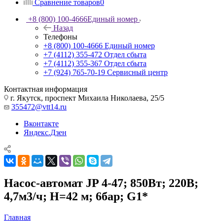
Сравнение товаров
0
+8 (800) 100-4666
Единый номер
Назад
Телефоны
+8 (800) 100-4666
Единый номер
+7 (4112) 355-472
Отдел сбыта
+7 (4112) 355-367
Отдел сбыта
+7 (924) 765-70-19
Сервисный центр
Контактная информация
г. Якутск, проспект Михаила Николаева, 25/5
355472@vtt14.ru
Вконтакте
Яндекс.Дзен
Насос-автомат JP 4-47; 850Вт; 220В;
4,7м3/ч; Н=42 м; 6бар; G1*
Главная