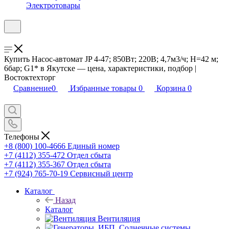
Электротовары
Купить Насос-автомат JP 4-47; 850Вт; 220В; 4,7м3/ч; Н=42 м;
6бар; G1* в Якутске — цена, характеристики, подбор |
Востоктехторг
Сравнение
0
Избранные товары
0
Корзина
0
Телефоны
+8 (800) 100-4666
Единый номер
+7 (4112) 355-472
Отдел сбыта
+7 (4112) 355-367
Отдел сбыта
+7 (924) 765-70-19
Сервисный центр
Каталог
Назад
Каталог
Вентиляция