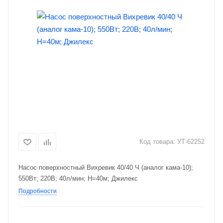
Код товара:
УТ-62252
Насос поверхностный Вихревик 40/40 Ч (аналог кама-10);
550Вт; 220В; 40л/мин; Н=40м; Джилекс
Подробности