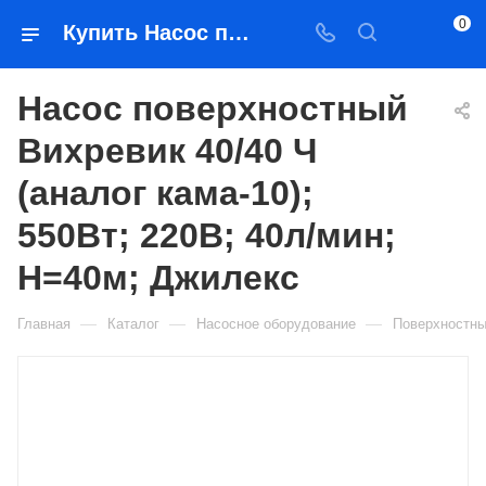
0
Купить Насос поверхностный Вихревик 40/40 Ч (аналог кама-10); 550Вт; 220В; 40л/мин; Н=40м; Джилекс в Якутске — цена, характеристики, подбор | Востоктехторг
Насос поверхностный
Вихревик 40/40 Ч
(аналог кама-10);
550Вт; 220В; 40л/мин;
Н=40м; Джилекс
—
—
—
Главная
Каталог
Насосное оборудование
Поверхностны