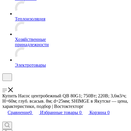
Теплоизоляция
Хозяйственные
принадлежности
Электротовары
Купить Насос центробежный QB 80G1; 750Вт; 220В; 3,6м3/ч;
Н=60м; глуб. всасыв. 8м; d=25мм; SHIMGE в Якутске — цена,
характеристики, подбор | Востоктехторг
Сравнение
0
Избранные товары
0
Корзина
0