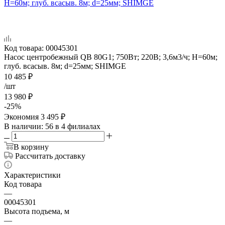
Код товара:
00045301
Насос центробежный QB 80G1; 750Вт; 220В; 3,6м3/ч; Н=60м;
глуб. всасыв. 8м; d=25мм; SHIMGE
10 485
₽
/шт
13 980
₽
-
25
%
Экономия
3 495
₽
В наличии
: 56
в 4 филиалах
В корзину
Рассчитать доставку
Характеристики
Код товара
—
00045301
Высота подъема, м
—