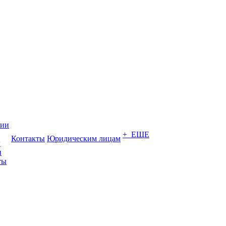
нии
+ ЕЩЕ
Контакты
Юридическим лицам
ы
и
ты