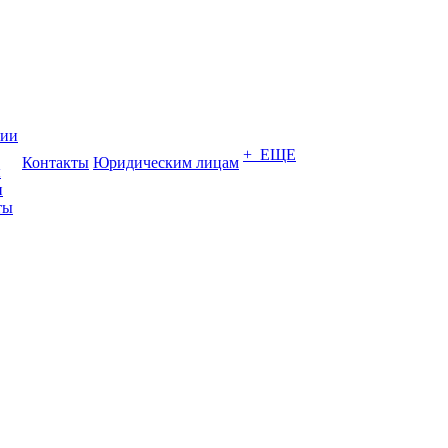
нии
+ ЕЩЕ
Контакты
Юридическим лицам
ы
и
ты