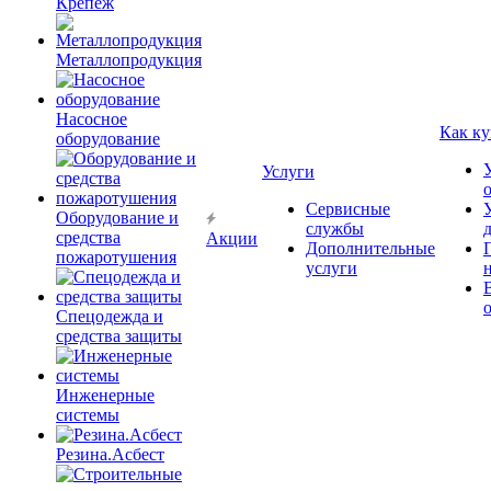
Крепёж
Металлопродукция
Насосное
Как ку
оборудование
Услуги
Сервисные
Оборудование и
службы
средства
Акции
Дополнительные
пожаротушения
услуги
Спецодежда и
средства защиты
Инженерные
системы
Резина.Асбест