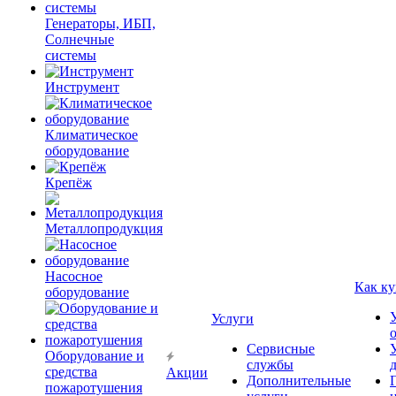
Генераторы, ИБП,
Солнечные
системы
Инструмент
Климатическое
оборудование
Крепёж
Металлопродукция
Насосное
Как ку
оборудование
Услуги
Сервисные
Оборудование и
службы
средства
Акции
Дополнительные
пожаротушения