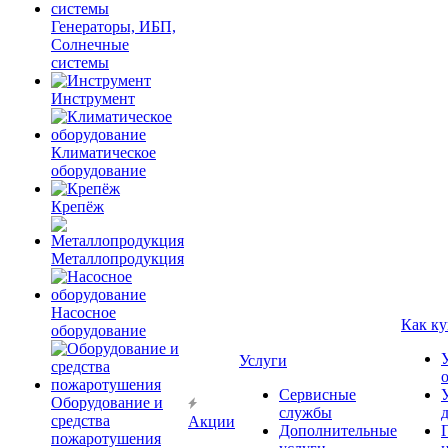
Генераторы, ИБП,
Солнечные
системы
Инструмент
Климатическое
оборудование
Крепёж
Металлопродукция
Насосное
Как ку
оборудование
Услуги
Сервисные
Оборудование и
службы
средства
Акции
Дополнительные
пожаротушения