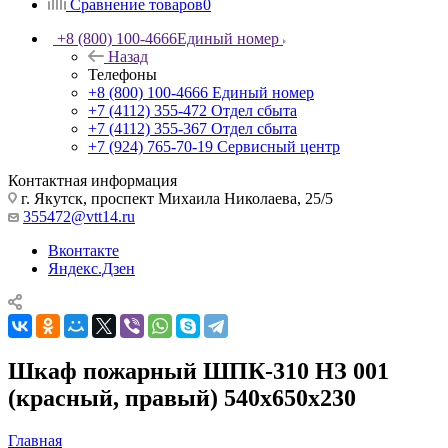
Сравнение товаров
0
+8 (800) 100-4666
Единый номер
Назад
Телефоны
+8 (800) 100-4666
Единый номер
+7 (4112) 355-472
Отдел сбыта
+7 (4112) 355-367
Отдел сбыта
+7 (924) 765-70-19
Сервисный центр
Контактная информация
г. Якутск, проспект Михаила Николаева, 25/5
355472@vtt14.ru
Вконтакте
Яндекс.Дзен
Шкаф пожарный ШПК-310 НЗ 001
(красный, правый) 540x650x230
Главная