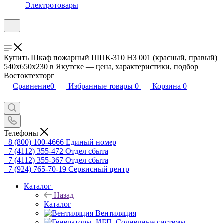
Электротовары
Купить Шкаф пожарный ШПК-310 НЗ 001 (красный, правый)
540x650x230 в Якутске — цена, характеристики, подбор |
Востоктехторг
Сравнение
0
Избранные товары
0
Корзина
0
Телефоны
+8 (800) 100-4666
Единый номер
+7 (4112) 355-472
Отдел сбыта
+7 (4112) 355-367
Отдел сбыта
+7 (924) 765-70-19
Сервисный центр
Каталог
Назад
Каталог
Вентиляция