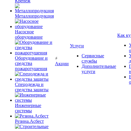
Крепёж
Металлопродукция
Насосное
Как ку
оборудование
Услуги
Сервисные
Оборудование и
службы
средства
Акции
Дополнительные
пожаротушения
услуги
Спецодежда и
средства защиты
Инженерные
системы
Резина.Асбест