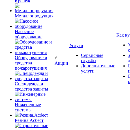
Крепёж
Металлопродукция
Насосное
Как ку
оборудование
Услуги
Сервисные
Оборудование и
службы
средства
Акции
Дополнительные
пожаротушения
услуги
Спецодежда и
средства защиты
Инженерные
системы
Резина.Асбест