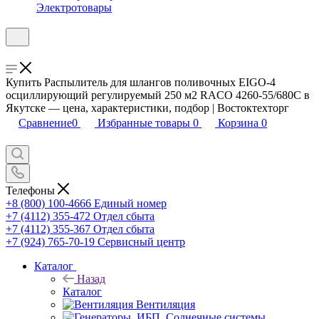
Электротовары
Купить Распылитель для шлангов поливочных EIGO-4
осциллирующий регулируемый 250 м2 RACO 4260-55/680С в
Якутске — цена, характеристики, подбор | Востоктехторг
Сравнение
0
Избранные товары
0
Корзина
0
Телефоны
+8 (800) 100-4666
Единый номер
+7 (4112) 355-472
Отдел сбыта
+7 (4112) 355-367
Отдел сбыта
+7 (924) 765-70-19
Сервисный центр
Каталог
Назад
Каталог
Вентиляция