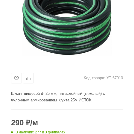
Код товара:
УТ-67010
Шланг пищевой d- 25 мм, пятислойный (тяжелый) с
чулочным армированием бухта 25м ИСТОК
290
₽
/м
В наличии
: 277
в 3 филиалах