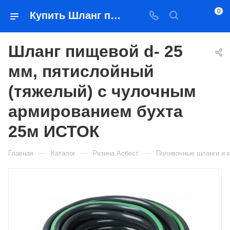
0
Купить Шланг пищевой d- 25 мм, пятислойный (тяжелый) с чулочным армированием бухта 25м ИСТОК в Якутске — цена, характеристики, подбор | Востоктехторг
Шланг пищевой d- 25
мм, пятислойный
(тяжелый) с чулочным
армированием бухта
25м ИСТОК
—
—
—
Главная
Каталог
Резина.Асбест
Поливочные шланги и 