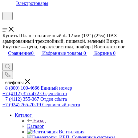
Электротовары
Купить Шланг поливочный d- 12 мм (1/2") (25м) ПВХ
армированный трехслойный, пищевой. зеленый Вихрь в
Якутске — цена, характеристики, подбор | Востоктехторг
Сравнение
0
Избранные товары
0
Корзина
0
Телефоны
+8 (800) 100-4666
Единый номер
+7 (4112) 355-472
Отдел сбыта
+7 (4112) 355-367
Отдел сбыта
+7 (924) 765-70-19
Сервисный центр
Каталог
Назад
Каталог
Вентиляция