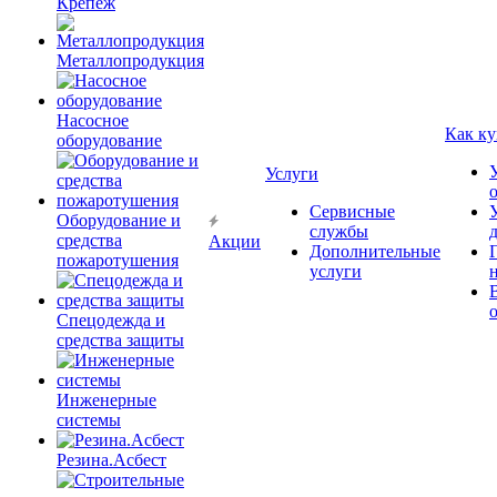
Крепёж
Металлопродукция
Насосное
Как ку
оборудование
Услуги
Сервисные
Оборудование и
службы
средства
Акции
Дополнительные
пожаротушения
услуги
Спецодежда и
средства защиты
Инженерные
системы
Резина.Асбест