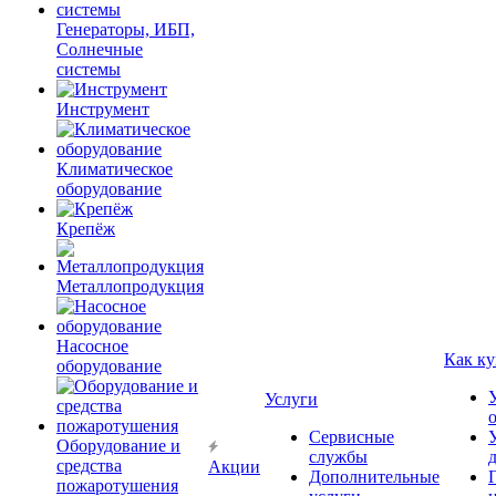
Генераторы, ИБП,
Солнечные
системы
Инструмент
Климатическое
оборудование
Крепёж
Металлопродукция
Насосное
Как ку
оборудование
Услуги
Сервисные
Оборудование и
службы
средства
Акции
Дополнительные
пожаротушения