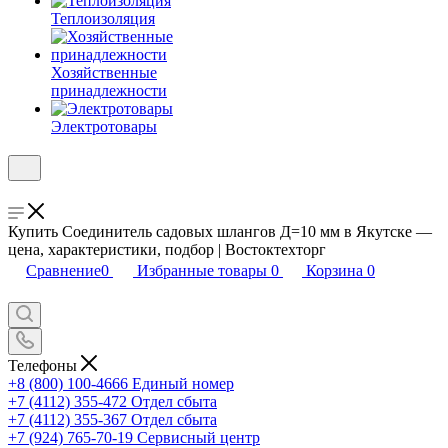
Теплоизоляция
Хозяйственные
принадлежности
Электротовары
Купить Соединитель садовых шлангов Д=10 мм в Якутске —
цена, характеристики, подбор | Востоктехторг
Сравнение
0
Избранные товары
0
Корзина
0
Телефоны
+8 (800) 100-4666
Единый номер
+7 (4112) 355-472
Отдел сбыта
+7 (4112) 355-367
Отдел сбыта
+7 (924) 765-70-19
Сервисный центр