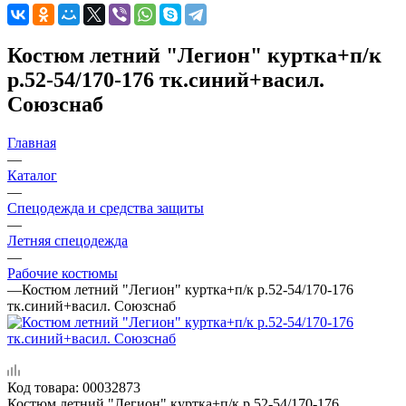
Костюм летний "Легион" куртка+п/к
р.52-54/170-176 тк.синий+васил.
Союзснаб
Главная
—
Каталог
—
Спецодежда и средства защиты
—
Летняя спецодежда
—
Рабочие костюмы
—
Костюм летний "Легион" куртка+п/к р.52-54/170-176
тк.синий+васил. Союзснаб
Код товара:
00032873
Костюм летний "Легион" куртка+п/к р.52-54/170-176