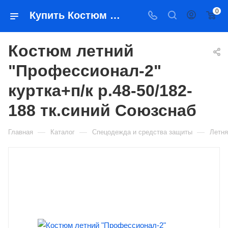
0
Купить Костюм летний "Профессионал-2" куртка+п/к р.48-50/182-188 тк.синий Союзснаб в Якутске — цена, характеристики, подбор | Востоктехторг
Костюм летний
"Профессионал-2"
куртка+п/к р.48-50/182-
188 тк.синий Союзснаб
—
—
—
Главная
Каталог
Спецодежда и средства защиты
Летня