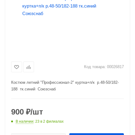
Код товара:
00026817
Костюм летний "Профессионал-2" куртка+п/к р.48-50/182-
188 тк.синий Союзснаб
900
₽
/шт
В наличии
: 23
в 2 филиалах