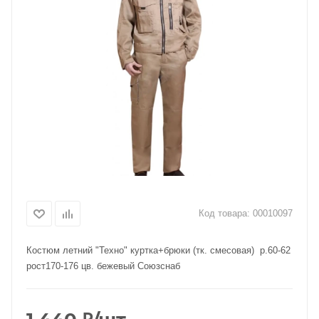
Код товара:
00010097
Костюм летний "Техно" куртка+брюки (тк. смесовая) р.60-62
рост170-176 цв. бежевый Союзснаб