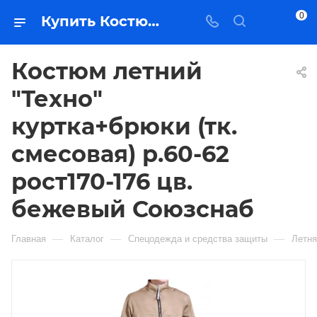
0
Купить Костюм летний "Техно" куртка+брюки (тк. смесовая) р.60-62 рост170-176 цв. бежевый Союзснаб в Якутске — цена, характеристики, подбор | Востоктехторг
Костюм летний
"Техно"
куртка+брюки (тк.
смесовая) р.60-62
рост170-176 цв.
бежевый Союзснаб
—
—
—
Главная
Каталог
Спецодежда и средства защиты
Летня