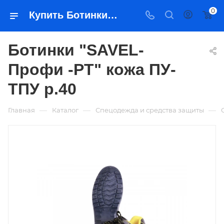
0
Купить Ботинки "SAVEL-Профи -РТ" кожа ПУ-ТПУ р.40 в Якутске — цена, характеристики, подбор | Востоктехторг
Ботинки "SAVEL-
Профи -РТ" кожа ПУ-
ТПУ р.40
—
—
—
Главная
Каталог
Спецодежда и средства защиты