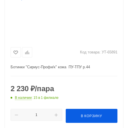
Код товара:
УТ-65891
Ботинки "Сириус-Профи/к" кожа ПУ-ТПУ р.44
2 230
₽
/пара
В наличии
: 15
в 1 филиале
В КОРЗИНУ