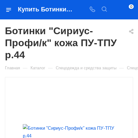
0
Купить Ботинки "Сириус-Профи/к" кожа ПУ-ТПУ р.44 в Якутске — цена, характеристики, подбор | Востоктехторг
Ботинки "Сириус-
Профи/к" кожа ПУ-ТПУ
р.44
—
—
—
Главная
Каталог
Спецодежда и средства защиты
Спец