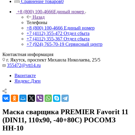
Сравнение товаров
0
+8 (800) 100-4666
Единый номер
Назад
Телефоны
+8 (800) 100-4666
Единый номер
+7 (4112) 355-472
Отдел сбыта
+7 (4112) 355-367
Отдел сбыта
+7 (924) 765-70-19
Сервисный центр
Контактная информация
г. Якутск, проспект Михаила Николаева, 25/5
355472@vtt14.ru
Вконтакте
Яндекс.Дзен
Маска сварщика PREMIER Favorit 11
(DIN11, 110х90, -40+80С) РОСОМЗ
НН-10