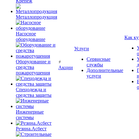
Крепёж
Металлопродукция
Насосное
Как ку
оборудование
Услуги
Сервисные
Оборудование и
службы
средства
Акции
Дополнительные
пожаротушения
услуги
Спецодежда и
средства защиты
Инженерные
системы
Резина.Асбест