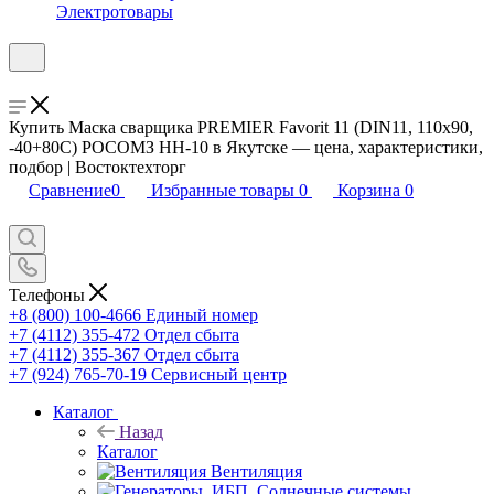
Электротовары
Купить Маска сварщика PREMIER Favorit 11 (DIN11, 110х90,
-40+80С) РОСОМЗ НН-10 в Якутске — цена, характеристики,
подбор | Востоктехторг
Сравнение
0
Избранные товары
0
Корзина
0
Телефоны
+8 (800) 100-4666
Единый номер
+7 (4112) 355-472
Отдел сбыта
+7 (4112) 355-367
Отдел сбыта
+7 (924) 765-70-19
Сервисный центр
Каталог
Назад
Каталог
Вентиляция