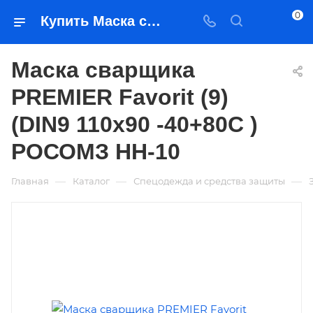
0
Купить Маска сварщика PREMIER Favorit (9) (DIN9 110х90 -40+80С ) РОСОМЗ НН-10 в Якутске — цена, характеристики, подбор | Востоктехторг
Маска сварщика
PREMIER Favorit (9)
(DIN9 110х90 -40+80С )
РОСОМЗ НН-10
—
—
—
Главная
Каталог
Спецодежда и средства защиты