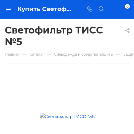
0
Купить Светофильтр ТИСС №5 в Якутске — цена, характеристики, подбор | Востоктехторг
Светофильтр ТИСС
№5
—
—
—
Главная
Каталог
Спецодежда и средства защиты
Защит