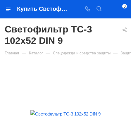
0
Купить Светофильтр ТС-3 102х52 DIN 9 в Якутске — цена, характеристики, подбор | Востоктехторг
Светофильтр ТС-3
102х52 DIN 9
—
—
—
Главная
Каталог
Спецодежда и средства защиты
Защит