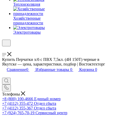
Теплоизоляция
Хозяйственные
принадлежности
Электротовары
Купить Перчатки х/б с ПВХ 7,5кл. (4Н 150Т) черные в
Якутске — цена, характеристики, подбор | Востоктехторг
Сравнение
0
Избранные товары
0
Корзина
0
Телефоны
+8 (800) 100-4666
Единый номер
+7 (4112) 355-472
Отдел сбыта
+7 (4112) 355-367
Отдел сбыта
+7 (924) 765-70-19
Сервисный центр