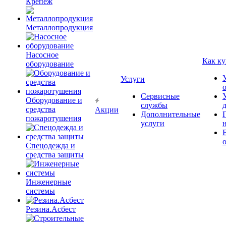
Крепёж
Металлопродукция
Насосное
Как ку
оборудование
Услуги
Сервисные
Оборудование и
службы
средства
Акции
Дополнительные
пожаротушения
услуги
Спецодежда и
средства защиты
Инженерные
системы
Резина.Асбест