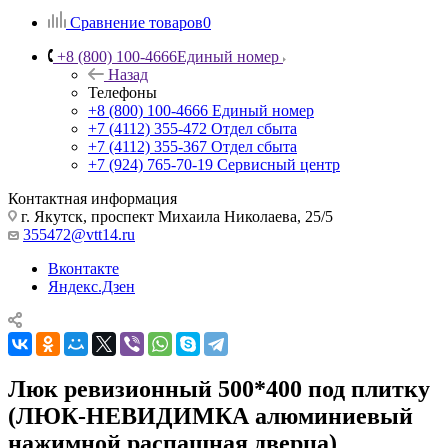
Сравнение товаров
0
+8 (800) 100-4666
Единый номер
Назад
Телефоны
+8 (800) 100-4666
Единый номер
+7 (4112) 355-472
Отдел сбыта
+7 (4112) 355-367
Отдел сбыта
+7 (924) 765-70-19
Сервисный центр
Контактная информация
г. Якутск, проспект Михаила Николаева, 25/5
355472@vtt14.ru
Вконтакте
Яндекс.Дзен
Люк ревизионный 500*400 под плитку
(ЛЮК-НЕВИДИМКА алюминиевый
нажимной распашная дверца)