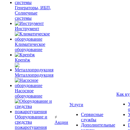
Генераторы, ИБП,
Солнечные
системы
Инструмент
Климатическое
оборудование
Крепёж
Металлопродукция
Насосное
Как ку
оборудование
Услуги
Сервисные
Оборудование и
службы
средства
Акции
Дополнительные
пожаротушения