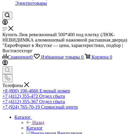
Электротовары
Купить Люк ревизионный 500*400 под плитку (ЛЮК-
НЕВИДИМКА алюминиевый нажимной распашная дверца)
"ЕвроФормат в Якутске — цена, характеристики, подбор |
Востоктехторг
Сравнение
0
Избранные товары
0
Корзина
0
Телефоны
+8 (800) 100-4666
Единый номер
+7 (4112) 355-472
Отдел сбыта
+7 (4112) 355-367
Отдел сбыта
+7 (924) 765-70-19
Сервисный центр
Каталог
Назад
Каталог
Вентиляция