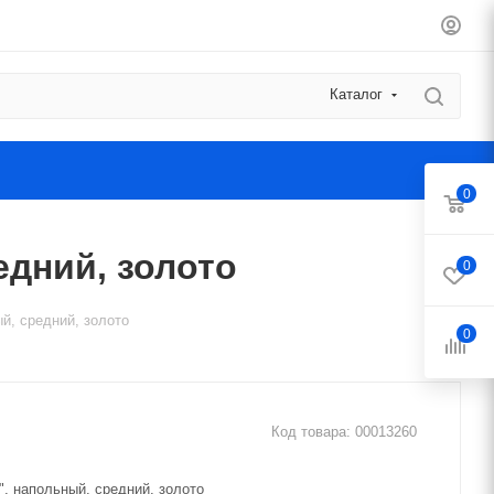
Каталог
0
едний, золото
0
ый, средний, золото
0
Код товара:
00013260
", напольный, средний, золото