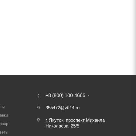
+8 (800) 100-4666
аты
355472@vtt14.ru
авки
г. Якутск, проспект Михаила
товар
Николаева, 25/5
веты