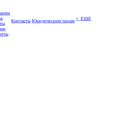
пании
да
+ ЕЩЕ
Контакты
Юридическим лицам
кты
зии
енты