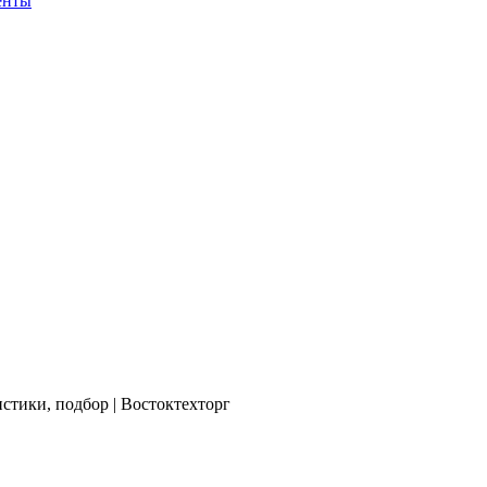
енты
стики, подбор | Востоктехторг