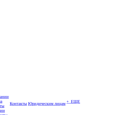
пании
да
+ ЕЩЕ
Контакты
Юридическим лицам
кты
зии