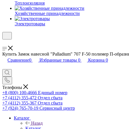
Теплоизоляция
Хозяйственные принадлежности
Электротовары
Купить Замок навесной "Palladium" 707 F-50 полимер П-образн
Сравнение
0
Избранные товары
0
Корзина
0
Телефоны
+8 (800) 100-4666
Единый номер
+7 (4112) 355-472
Отдел сбыта
+7 (4112) 355-367
Отдел сбыта
+7 (924) 765-70-19
Сервисный центр
Каталог
Назад
Каталог