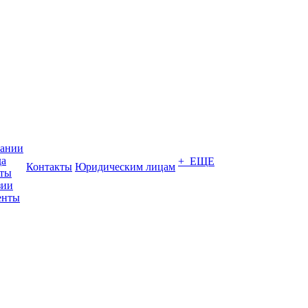
пании
да
+ ЕЩЕ
Контакты
Юридическим лицам
кты
зии
енты