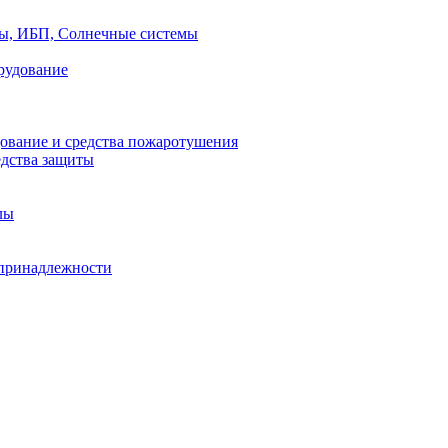
ры, ИБП, Солнечные системы
рудование
ование и средства пожаротушения
едства защиты
лы
принадлежности