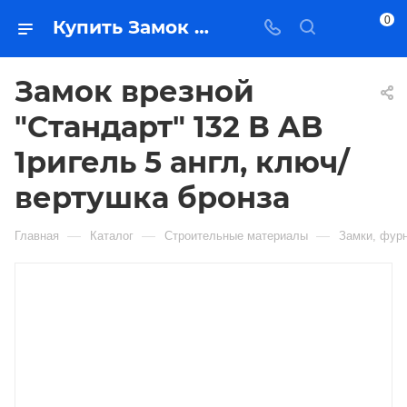
0
Купить Замок врезной "Стандарт" 132 В AB 1ригель 5 англ, ключ/вертушка бронза в Якутске — цена, характеристики, подбор | Востоктехторг
Замок врезной
"Стандарт" 132 В AB
1ригель 5 англ, ключ/
вертушка бронза
—
—
—
Главная
Каталог
Строительные материалы
Замки, фурн