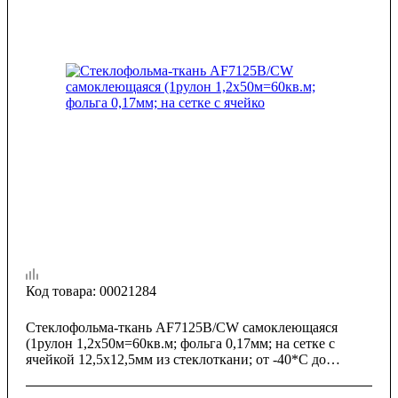
Код товара:
00021284
Стеклофольма-ткань AF7125B/CW самоклеющаяся
(1рулон 1,2х50м=60кв.м; фольга 0,17мм; на сетке с
ячейкой 12,5х12,5мм из стеклоткани; от -40*С до
+80*С)