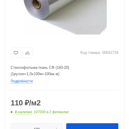
Код товара:
00042734
Стеклофольма-ткань СФ (160-20)
(1рулон=1,0х100м=100кв.м)
Подробности
110
₽
/м2
В наличии
: 107000
в 2 филиалах