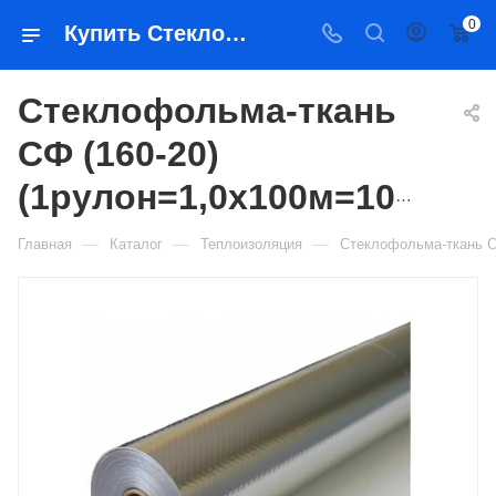
0
Купить Стеклофольма-ткань СФ (160-20) (1рулон=1,0х100м=100кв.м) в Якутске — цена, характеристики, подбор | Востоктехторг
Стеклофольма-ткань
СФ (160-20)
(1рулон=1,0х100м=100кв.м)
—
—
—
Главная
Каталог
Теплоизоляция
Стеклофольма-ткань СФ