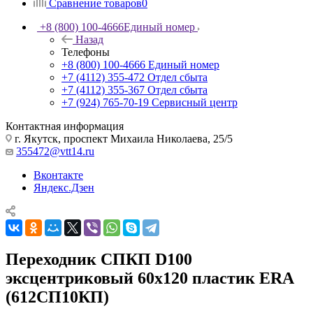
Сравнение товаров
0
+8 (800) 100-4666
Единый номер
Назад
Телефоны
+8 (800) 100-4666
Единый номер
+7 (4112) 355-472
Отдел сбыта
+7 (4112) 355-367
Отдел сбыта
+7 (924) 765-70-19
Сервисный центр
Контактная информация
г. Якутск, проспект Михаила Николаева, 25/5
355472@vtt14.ru
Вконтакте
Яндекс.Дзен
Переходник СПКП D100
эксцентриковый 60х120 пластик ERA
(612СП10КП)