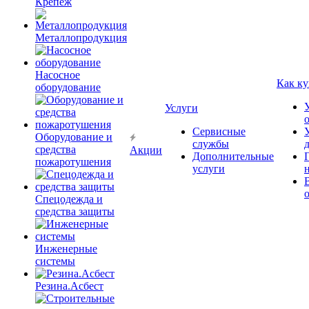
Крепёж
Металлопродукция
Насосное
Как ку
оборудование
Услуги
Сервисные
Оборудование и
службы
средства
Акции
Дополнительные
пожаротушения
услуги
Спецодежда и
средства защиты
Инженерные
системы
Резина.Асбест