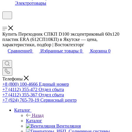
Электротовары
Купить Переходник СПКП D100 эксцентриковый 60х120
пластик ERA (612СП10КП) в Якутске — цена,
характеристики, подбор | Востоктехторг
Сравнение
0
Избранные товары
0
Корзина
0
Телефоны
+8 (800) 100-4666
Единый номер
+7 (4112) 355-472
Отдел сбыта
+7 (4112) 355-367
Отдел сбыта
+7 (924) 765-70-19
Сервисный центр
Каталог
Назад
Каталог
Вентиляция